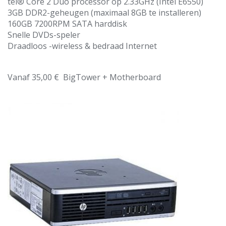
tel® Core 2 Duo processor op 2.33GHz (Intel E6550)
3GB DDR2-geheugen (maximaal 8GB te installeren)
160GB 7200RPM SATA harddisk
Snelle DVDs-speler
Draadloos -wireless & bedraad Internet
Vanaf 35,00 € BigTower + Motherboard