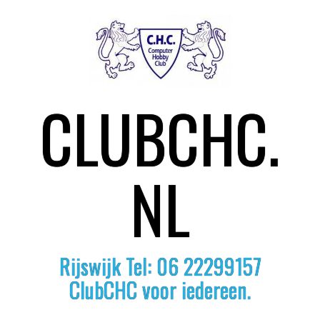
S
k
i
p
t
o
CLUBCHC.
c
o
n
t
e
NL
n
t
Rijswijk Tel: 06 22299157
ClubCHC voor iedereen.