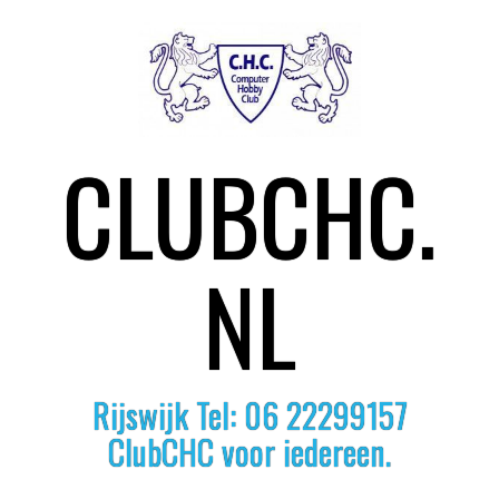
S
k
i
p
t
o
CLUBCHC.
c
o
n
t
e
NL
n
t
Rijswijk Tel: 06 22299157
ClubCHC voor iedereen.