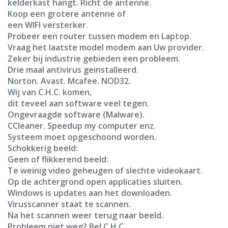
kelderkast hangt. Richt de antenne.
Koop een grotere antenne of
een WIFI versterker.
Probeer een router tussen modem en Laptop.
Vraag het laatste model modem aan Uw provider.
Zeker bij industrie gebieden een probleem.
Drie maal antivirus geinstalleerd.
Norton. Avast. Mcafee. NOD32.
Wij van C.H.C. komen,
dit teveel aan software veel tegen.
Ongevraagde software (Malware).
CCleaner. Speedup my computer enz.
Systeem moet opgeschoond worden.
Schokkerig beeld:
Geen of flikkerend beeld:
Te weinig video geheugen of slechte videokaart.
Op de achtergrond open applicaties sluiten.
Windows is updates aan het downloaden.
Virusscanner staat te scannen.
Na het scannen weer terug naar beeld.
Probleem niet weg? Bel C.H.C..