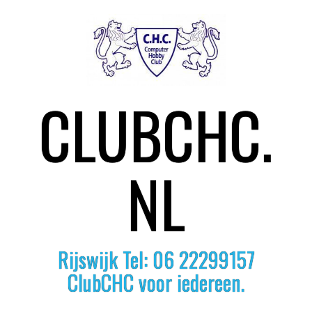
S
k
i
p
t
o
CLUBCHC.
c
o
n
t
e
NL
n
t
Rijswijk Tel: 06 22299157
ClubCHC voor iedereen.