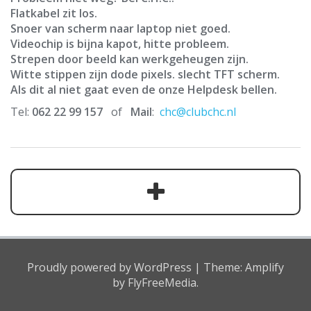
Flatkabel zit los.
Snoer van scherm naar laptop niet goed.
Videochip is bijna kapot, hitte probleem.
Strepen door beeld kan werkgeheugen zijn.
Witte stippen zijn dode pixels. slecht TFT scherm.
Als dit al niet gaat even de onze Helpdesk bellen.
Tel:
062 22 99 157
of
Mail
:
chc@clubchc.nl
Proudly powered by WordPress
|
Theme:
Amplify
by FlyFreeMedia.